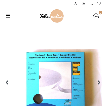
}
|
0
☰