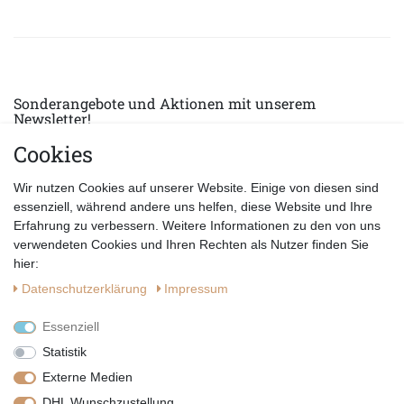
Sonderangebote und Aktionen mit unserem
Newsletter!
Cookies
E-MAIL *
Abonnieren
Wir nutzen Cookies auf unserer Website. Einige von diesen sind
Hiermit bestätige ich, dass ich die
Datenschutzerklärung
gelesen habe.
essenziell, während andere uns helfen, diese Website und Ihre
Erfahrung zu verbessern. Weitere Informationen zu den von uns
verwendeten Cookies und Ihren Rechten als Nutzer finden Sie
hier:
Daten­schutz­erklärung
Impressum
Essenziell
Statistik
Externe Medien
DHL Wunschzustellung