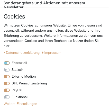
Sonderangebote und Aktionen mit unserem
Newsletter!
Cookies
E-MAIL *
Abonnieren
Wir nutzen Cookies auf unserer Website. Einige von diesen sind
Hiermit bestätige ich, dass ich die
Datenschutzerklärung
gelesen habe.
essenziell, während andere uns helfen, diese Website und Ihre
Erfahrung zu verbessern. Weitere Informationen zu den von uns
verwendeten Cookies und Ihren Rechten als Nutzer finden Sie
hier:
Daten­schutz­erklärung
Impressum
Essenziell
Statistik
Externe Medien
DHL Wunschzustellung
PayPal
|
|
|
Vertrag widerrufen
Widerrufsrecht
Datenschutzerklärung
Funktional
|
AGB
Impressum
Weitere Einstellungen