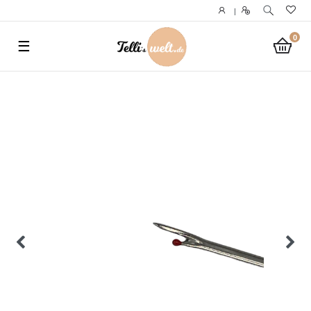
}
|
0
☰