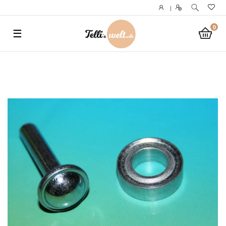
}
|
0
☰