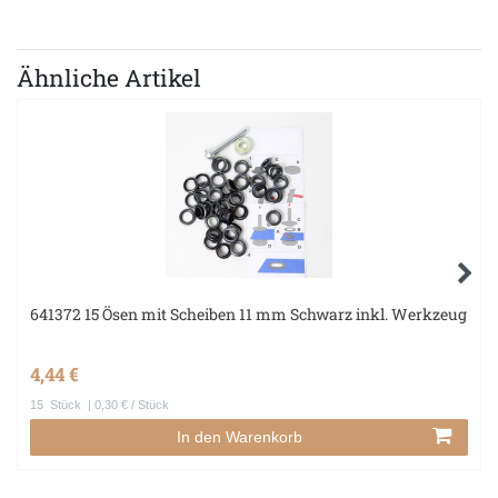
Ähnliche Artikel
641372 15 Ösen mit Scheiben 11 mm Schwarz inkl. Werkzeug
4,44 €
15
Stück
| 0,30 € / Stück
In den Warenkorb