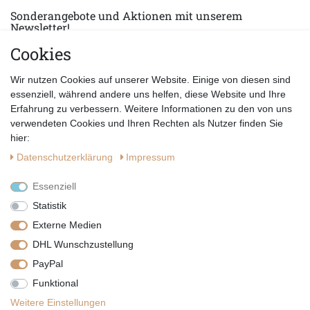
Sonderangebote und Aktionen mit unserem
Newsletter!
Cookies
E-MAIL *
Abonnieren
Wir nutzen Cookies auf unserer Website. Einige von diesen sind
Hiermit bestätige ich, dass ich die
Datenschutzerklärung
gelesen habe.
essenziell, während andere uns helfen, diese Website und Ihre
Erfahrung zu verbessern. Weitere Informationen zu den von uns
verwendeten Cookies und Ihren Rechten als Nutzer finden Sie
hier:
Daten­schutz­erklärung
Impressum
Essenziell
Statistik
Externe Medien
DHL Wunschzustellung
PayPal
|
|
|
Vertrag widerrufen
Widerrufsrecht
Datenschutzerklärung
Funktional
|
AGB
Impressum
Weitere Einstellungen