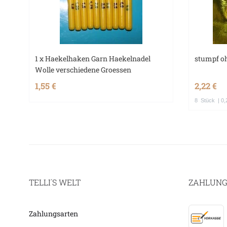
1 x Haekelhaken Garn Haekelnadel
stumpf oh
Wolle verschiedene Groessen
1,55 €
2,22 €
8
Stück
| 0,
TELLI´S WELT
ZAHLUNG
Zahlungsarten