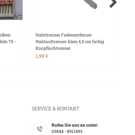
olben
Nahttrenner Fadenentferner
Na
eln 70 -
Nahtauftrenner klein 6,5 cm farbig
Kn
Knopflochtrenner
1,
1,99 €
SERVICE & KONTAKT
Rufen Sie uns an unter:
03844 - 8911493