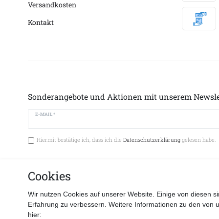
Versandkosten
Kontakt
Sonderangebote und Aktionen mit unserem Newsle
E-MAIL *
Hiermit bestätige ich, dass ich die
Datenschutzerklärung
gelesen habe.
Cookies
Vertrag 
Wir nutzen Cookies auf unserer Website. Einige von diesen si
Erfahrung zu verbessern. Weitere Informationen zu den von 
hier: