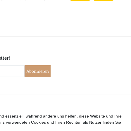
tter!
Abonnieren
|
|
|
|
widerrufen
Widerrufsrecht
Datenschutzerklärung
AGB
I
nd essenziell, während andere uns helfen, diese Website und Ihre
uns verwendeten Cookies und Ihren Rechten als Nutzer finden Sie
Copyright by Telli´s Welt