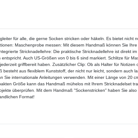
iter für alle, die gerne Socken stricken oder häkeln. Es bietet nicht nu
unktionen: Maschenprobe messen: Mit diesem Handmaß können Sie Ihre
. Integrierte Stricknadellehre: Die praktische Stricknadellehre ist dire
tspricht. Auch US-Größen von 0 bis 6 sind markiert. Schlitze für Masc
eit griffbereit haben. Zusätzlicher Clip: Ob als Halter für Notizen ode
ß besteht aus flexiblem Kunststoff, der nicht nur leicht, sondern auch 
enn Sie internationale Anleitungen verwenden. Mit einer Länge von 20 c
mpakten Größe kann das Handmaß mühelos mit Ihrem Stricknadelset tr
ojekte überprüfen. Mit dem Handmaß "Sockenstricken" haben Sie also e
handlichen Format!