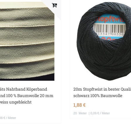
täts Nahtband Köperband
20m Stopftwist in bester Quali
and 100 % Baumwolle 20 mm
schwarz 100% Baumwolle
weiss ungebleicht
1,88 €
20
Meter
| 0,09 € / Meter
88 € / Meter