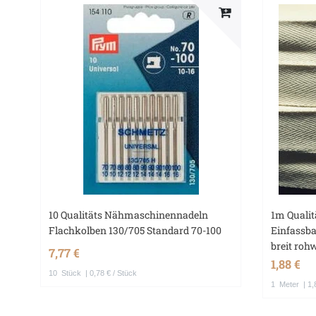
10 Qualitäts Nähmaschinennadeln
1m Quali
Flachkolben 130/705 Standard 70-100
Einfassb
breit roh
7,77 €
1,88 €
10
Stück
| 0,78 € / Stück
1
Meter
| 1,