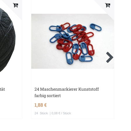
tät
24 Maschenmarkierer Kunststoff
3 
farbig sortiert
Na
1,88 €
1,
24
Stück
| 0,08 € / Stück
3