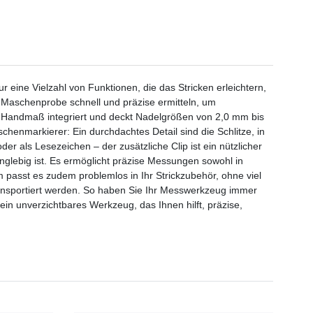
r eine Vielzahl von Funktionen, die das Stricken erleichtern,
 Maschenprobe schnell und präzise ermitteln, um
kt im Handmaß integriert und deckt Nadelgrößen von 2,0 mm bis
henmarkierer: Ein durchdachtes Detail sind die Schlitze, in
r als Lesezeichen – der zusätzliche Clip ist ein nützlicher
langlebig ist. Es ermöglicht präzise Messungen sowohl in
m passt es zudem problemlos in Ihr Strickzubehör, ohne viel
ansportiert werden. So haben Sie Ihr Messwerkzeug immer
in unverzichtbares Werkzeug, das Ihnen hilft, präzise,