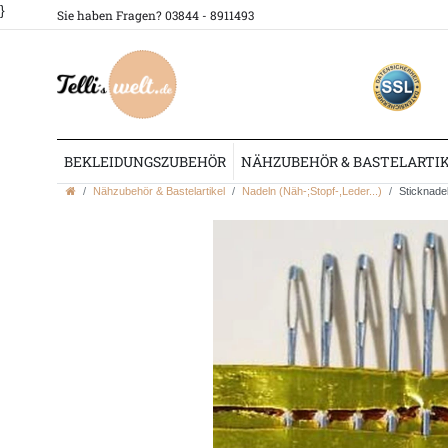
}
Sie haben Fragen? 03844 - 8911493
BEKLEIDUNGSZUBEHÖR
NÄHZUBEHÖR & BASTELARTI
Nähzubehör & Bastelartikel
Nadeln (Näh-;Stopf-,Leder...)
Sticknadel