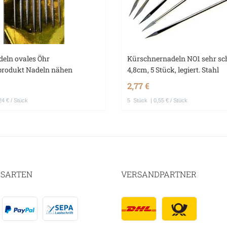
deln ovales Öhr
Kürschnernadeln NO1 sehr sc
sprodukt Nadeln nähen
4,8cm, 5 Stück, legiert. Stahl
2,77 €
24 € / Stück
5
Stück
| 0,55 € / Stück
SARTEN
VERSANDPARTNER