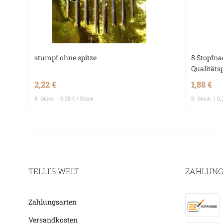
stumpf ohne spitze
8 Stopfna
Qualität
2,22 €
1,88 €
8
Stück
| 0,28 € / Stück
8
Stück
| 0,
TELLI´S WELT
ZAHLUNG
Zahlungsarten
Versandkosten