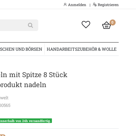
Anmelden
Registrieren
|
0
SCHEN UND BÖRSEN
HANDARBEITSZUBEHÖR & WOLLE
ln mit Spitze 8 Stück
produkt nadeln
swelt
00565
Innerhalb von 24h versandfertig.