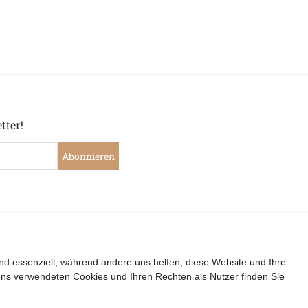
tter!
Abonnieren
|
|
|
|
widerrufen
Widerrufsrecht
Datenschutzerklärung
AGB
I
nd essenziell, während andere uns helfen, diese Website und Ihre
uns verwendeten Cookies und Ihren Rechten als Nutzer finden Sie
Copyright by Telli´s Welt