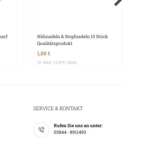
harf
Nähnadeln & Stopfnadeln 10 Stück
Na
Qualitätsprodukt
Na
Kn
1,88 €
1,
10
Stück
| 0,19 € / Stück
SERVICE & KONTAKT
Rufen Sie uns an unter:
03844 - 8911493