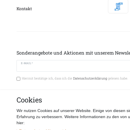
Kontakt
Sonderangebote und Aktionen mit unserem Newsle
E-MAIL *
Hiermit bestätige ich, dass ich die
Datenschutzerklärung
gelesen habe.
Cookies
Vertrag 
Wir nutzen Cookies auf unserer Website. Einige von diesen si
Erfahrung zu verbessern. Weitere Informationen zu den von 
hier: