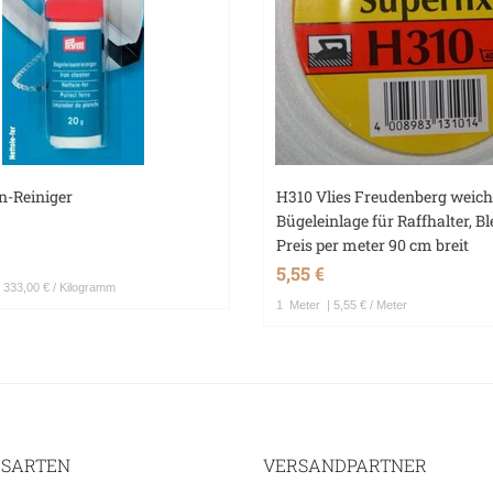
n-Reiniger
H310 Vlies Freudenberg weic
Bügeleinlage für Raffhalter, Ble
Preis per meter 90 cm breit
5,55 €
 333,00 € / Kilogramm
1
Meter
| 5,55 € / Meter
SARTEN
VERSANDPARTNER