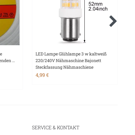
he
LED Lampe Glühlampe 3 w kaltweiß
N
nden ...
220/240V Nähmaschine Bajonett
13
Steckfassung Nähmaschiene
1,
4,99 €
5
SERVICE & KONTAKT