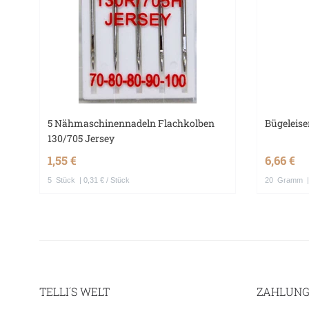
5 Nähmaschinennadeln Flachkolben
Bügeleise
130/705 Jersey
1,55 €
6,66 €
5
Stück
| 0,31 € / Stück
20
Gramm
|
TELLI´S WELT
ZAHLUNG