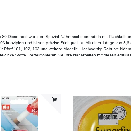
0 Diese hochwertigen Spezial-Nähmaschinennadeln mit Flachkolben sind
onzipiert und bieten präzise Stichqualität. Mit einer Länge von 3,6 cm
et für Pfaff 101, 102, 103 und weitere Modelle. Hochwertig: Robuste Nä
eldicke Stoffe. Perfektionieren Sie Ihre Näharbeiten mit diesen erstkla