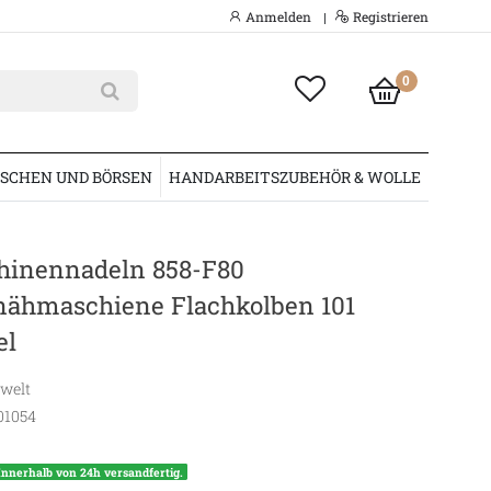
Anmelden
Registrieren
|
0
SCHEN UND BÖRSEN
HANDARBEITSZUBEHÖR & WOLLE
inennadeln 858-F80
enähmaschiene Flachkolben 101
el
swelt
01054
Innerhalb von 24h versandfertig.