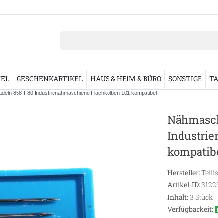
KEL
GESCHENKARTIKEL
HAUS & HEIM & BÜRO
SONSTIGE
TA
eln 858-F80 Industrienähmaschiene Flachkolben 101 kompatibel
Nähmasch
Industri
kompatib
Hersteller:
Telli
Artikel-ID:
3122
Inhalt:
3
Stück
Verfügbarkeit: