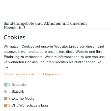
Sonderangebote und Aktionen mit unserem
Newsletter!
Cookies
E-MAIL *
Abonnieren
Wir nutzen Cookies auf unserer Website. Einige von diesen sind
Hiermit bestätige ich, dass ich die
Datenschutzerklärung
gelesen habe.
essenziell, während andere uns helfen, diese Website und Ihre
Erfahrung zu verbessern. Weitere Informationen zu den von uns
verwendeten Cookies und Ihren Rechten als Nutzer finden Sie
hier:
Daten­schutz­erklärung
Impressum
Essenziell
Statistik
Externe Medien
DHL Wunschzustellung