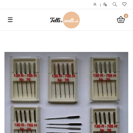
}
|
0
☰