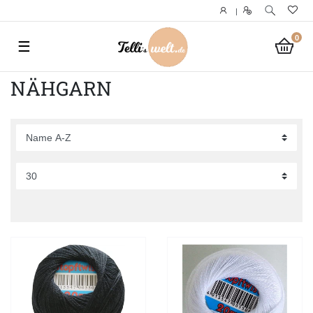
|
0
☰
NÄHGARN