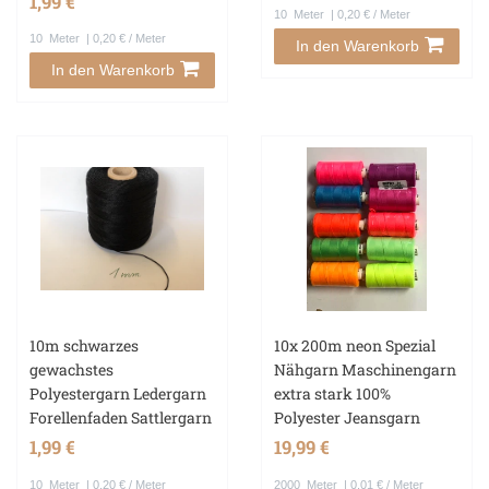
1,99 €
10
Meter
| 0,20 € / Meter
10
Meter
| 0,20 € / Meter
In den Warenkorb
In den Warenkorb
10m schwarzes
10x 200m neon Spezial
gewachstes
Nähgarn Maschinengarn
Polyestergarn Ledergarn
extra stark 100%
Forellenfaden Sattlergarn
Polyester Jeansgarn
1,99 €
19,99 €
10
Meter
| 0,20 € / Meter
2000
Meter
| 0,01 € / Meter