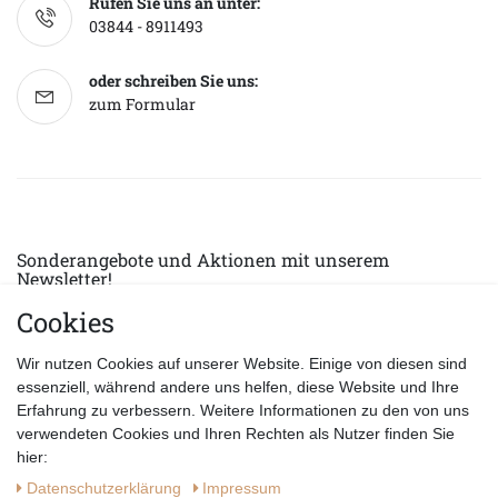
Rufen Sie uns an unter:
03844 - 8911493
oder schreiben Sie uns:
zum Formular
Sonderangebote und Aktionen mit unserem
Newsletter!
Cookies
E-MAIL *
Abonnieren
Wir nutzen Cookies auf unserer Website. Einige von diesen sind
Hiermit bestätige ich, dass ich die
Datenschutzerklärung
gelesen habe.
essenziell, während andere uns helfen, diese Website und Ihre
Erfahrung zu verbessern. Weitere Informationen zu den von uns
verwendeten Cookies und Ihren Rechten als Nutzer finden Sie
hier:
Daten­schutz­erklärung
Impressum