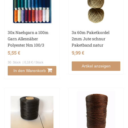
30x Naehgarn a 100m
3x 60m Paketkordel
Garn Allesnäher
2mm Jute schnur
Polyester Nm 100/3
Paketband natur
5,55 €
9,99 €
30
Stück
| 0,18 € / Stück
Artikel anzeigen
In den Warenkorb