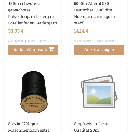
430m schwarzes
5000m Alterfil S80
gewachstes
Deutsches Qualitäts
Polyestergarn Ledergarn
Naehgarn Jeansgarn
Forellenfaden Sattlergarn
stabil
33,33 €
14,14 €
430
Meter
| 0,08 € / Meter
5000
Meter
| 0,00 € / Meter
In den Warenkorb
Artikel anzeigen
Spezial Nähgarn
Stopftwist in bester
Maschinengarn extra
Qualität 20m