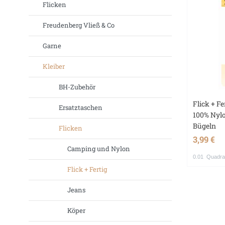
Flicken
Freudenberg Vließ & Co
Garne
Kleiber
BH-Zubehör
Flick + F
Ersatztaschen
100% Nyl
Bügeln
Flicken
3,99 €
Camping und Nylon
0.01
Quadra
Flick + Fertig
Jeans
Köper