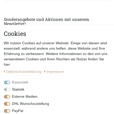
Sonderangebote und Aktionen mit unserem
Newsletter!
Cookies
E-MAIL *
Abonnieren
Wir nutzen Cookies auf unserer Website. Einige von diesen sind
Hiermit bestätige ich, dass ich die
Datenschutzerklärung
gelesen habe.
essenziell, während andere uns helfen, diese Website und Ihre
Erfahrung zu verbessern. Weitere Informationen zu den von uns
verwendeten Cookies und Ihren Rechten als Nutzer finden Sie
hier:
Daten­schutz­erklärung
Impressum
Essenziell
Statistik
Externe Medien
DHL Wunschzustellung
PayPal
|
|
|
Vertrag widerrufen
Widerrufsrecht
Datenschutzerklärung