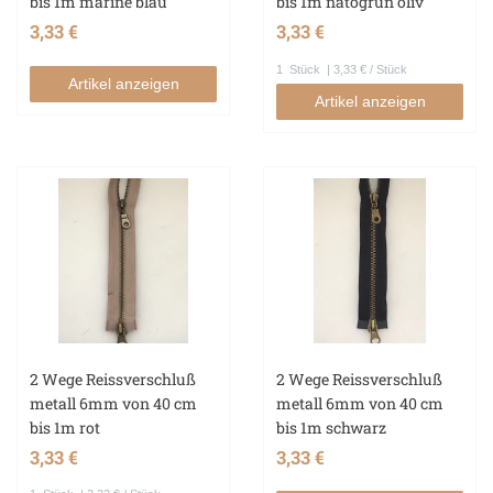
bis 1m marine blau
bis 1m natogrün oliv
3,33 €
3,33 €
1
Stück
| 3,33 € / Stück
Artikel anzeigen
Artikel anzeigen
2 Wege Reissverschluß
2 Wege Reissverschluß
metall 6mm von 40 cm
metall 6mm von 40 cm
bis 1m rot
bis 1m schwarz
3,33 €
3,33 €