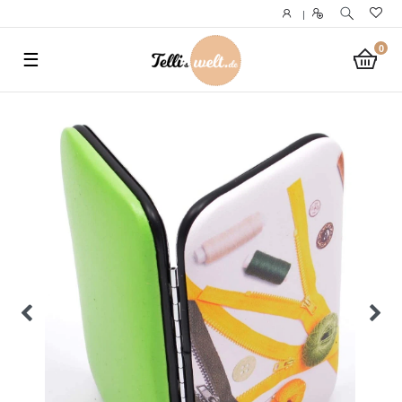
}
|
0
☰