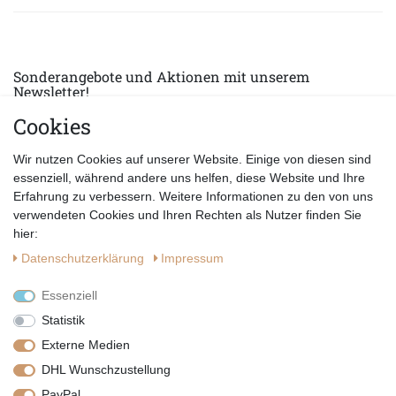
Sonderangebote und Aktionen mit unserem
Newsletter!
Cookies
E-MAIL *
Abonnieren
Wir nutzen Cookies auf unserer Website. Einige von diesen sind
Hiermit bestätige ich, dass ich die
Datenschutzerklärung
gelesen habe.
essenziell, während andere uns helfen, diese Website und Ihre
Erfahrung zu verbessern. Weitere Informationen zu den von uns
verwendeten Cookies und Ihren Rechten als Nutzer finden Sie
hier:
Daten­schutz­erklärung
Impressum
Essenziell
Statistik
Externe Medien
DHL Wunschzustellung
PayPal