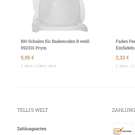
BH-Schalen für Bademoden B weiß
Faden Fee
992301 Prym
Einfädel
5,95 €
2,22 €
2
Stück
| 2,98 € / Stück
2
Stück
| 1,
TELLI´S WELT
ZAHLUNG
Zahlungsarten