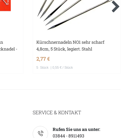
ln
Kürschnernadeln NO1 sehr scharf
Qu
cknadel -
4,8cm, 5 Stück, legiert. Stahl
Na
F
2,77 €
5,
5
Stück
| 0,55 € / Stück
SERVICE & KONTAKT
Rufen Sie uns an unter:
03844 - 8911493