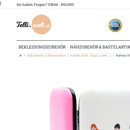
}
Sie haben Fragen? 03844 - 8911493
BEKLEIDUNGSZUBEHÖR
NÄHZUBEHÖR & BASTELARTI
Nähzubehör & Bastelartikel
Nadeln (Näh-;Stopf-,Leder...)
Nähetui R