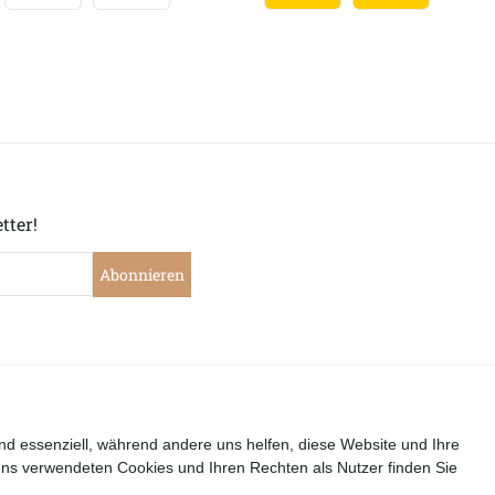
tter!
Abonnieren
|
|
|
|
widerrufen
Widerrufsrecht
Datenschutzerklärung
AGB
I
nd essenziell, während andere uns helfen, diese Website und Ihre
uns verwendeten Cookies und Ihren Rechten als Nutzer finden Sie
Copyright by Telli´s Welt