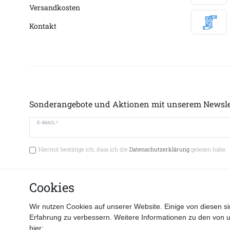
Versandkosten
Kontakt
Sonderangebote und Aktionen mit unserem Newsle
E-MAIL *
Hiermit bestätige ich, dass ich die
Datenschutzerklärung
gelesen habe.
Cookies
Vertrag 
Wir nutzen Cookies auf unserer Website. Einige von diesen si
Erfahrung zu verbessern. Weitere Informationen zu den von 
hier: