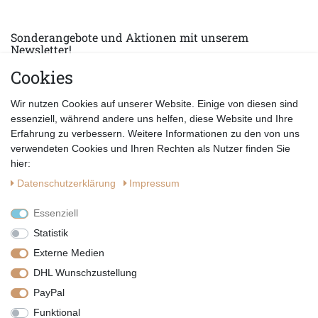
Sonderangebote und Aktionen mit unserem
Newsletter!
Cookies
E-MAIL *
Abonnieren
Wir nutzen Cookies auf unserer Website. Einige von diesen sind
Hiermit bestätige ich, dass ich die
Datenschutzerklärung
gelesen habe.
essenziell, während andere uns helfen, diese Website und Ihre
Erfahrung zu verbessern. Weitere Informationen zu den von uns
verwendeten Cookies und Ihren Rechten als Nutzer finden Sie
hier:
Daten­schutz­erklärung
Impressum
Essenziell
Statistik
Externe Medien
DHL Wunschzustellung
PayPal
|
|
|
Vertrag widerrufen
Widerrufsrecht
Datenschutzerklärung
Funktional