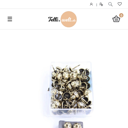
}
|
0
☰