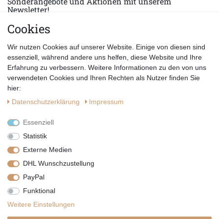
Sonderangebote und Aktionen mit unserem
Newsletter!
Cookies
E-MAIL *
Abonnieren
Wir nutzen Cookies auf unserer Website. Einige von diesen sind
Hiermit bestätige ich, dass ich die
Datenschutzerklärung
gelesen habe.
essenziell, während andere uns helfen, diese Website und Ihre
Erfahrung zu verbessern. Weitere Informationen zu den von uns
verwendeten Cookies und Ihren Rechten als Nutzer finden Sie
hier:
Daten­schutz­erklärung
Impressum
Essenziell
Statistik
Externe Medien
DHL Wunschzustellung
PayPal
|
|
|
Vertrag widerrufen
Widerrufsrecht
Datenschutzerklärung
Funktional
|
AGB
Impressum
Weitere Einstellungen
Copyright by Telli´s Welt