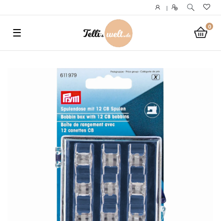
}
|
0
☰