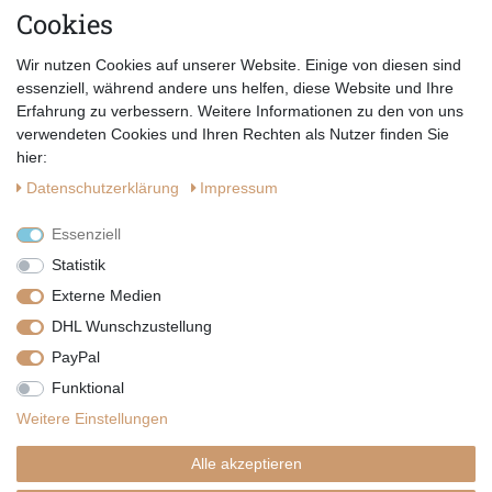
Cookies
E-MAIL *
Abonnieren
Wir nutzen Cookies auf unserer Website. Einige von diesen sind
Hiermit bestätige ich, dass ich die
Datenschutzerklärung
gelesen habe.
essenziell, während andere uns helfen, diese Website und Ihre
Erfahrung zu verbessern. Weitere Informationen zu den von uns
verwendeten Cookies und Ihren Rechten als Nutzer finden Sie
hier:
Daten­schutz­erklärung
Impressum
Essenziell
Statistik
Externe Medien
DHL Wunschzustellung
PayPal
|
|
|
Vertrag widerrufen
Widerrufsrecht
Datenschutzerklärung
Funktional
|
AGB
Impressum
Weitere Einstellungen
Copyright by Telli´s Welt
Alle akzeptieren