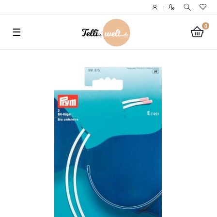
}
|
0
☰