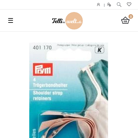
}
|
0
☰