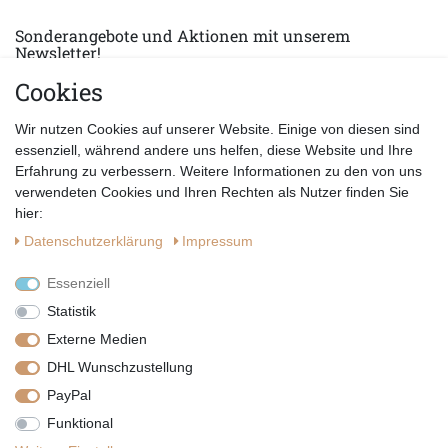
Sonderangebote und Aktionen mit unserem
Newsletter!
Cookies
E-MAIL *
Abonnieren
Wir nutzen Cookies auf unserer Website. Einige von diesen sind
Hiermit bestätige ich, dass ich die
Datenschutzerklärung
gelesen habe.
essenziell, während andere uns helfen, diese Website und Ihre
Erfahrung zu verbessern. Weitere Informationen zu den von uns
verwendeten Cookies und Ihren Rechten als Nutzer finden Sie
hier:
Daten­schutz­erklärung
Impressum
Essenziell
Statistik
Externe Medien
DHL Wunschzustellung
PayPal
|
|
|
Vertrag widerrufen
Widerrufsrecht
Datenschutzerklärung
Funktional
|
AGB
Impressum