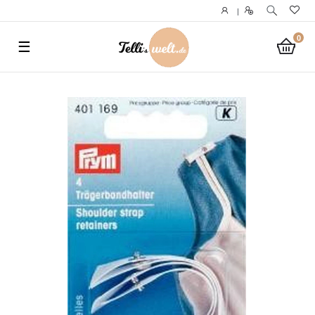
}
|
0
☰