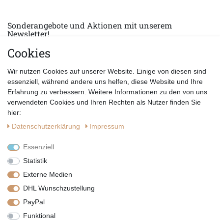
Sonderangebote und Aktionen mit unserem
Newsletter!
Cookies
E-MAIL *
Abonnieren
Wir nutzen Cookies auf unserer Website. Einige von diesen sind
Hiermit bestätige ich, dass ich die
Datenschutzerklärung
gelesen habe.
essenziell, während andere uns helfen, diese Website und Ihre
Erfahrung zu verbessern. Weitere Informationen zu den von uns
verwendeten Cookies und Ihren Rechten als Nutzer finden Sie
hier:
Daten­schutz­erklärung
Impressum
Essenziell
Statistik
Externe Medien
DHL Wunschzustellung
PayPal
|
|
|
Vertrag widerrufen
Widerrufsrecht
Datenschutzerklärung
Funktional