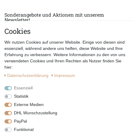
Sonderangebote und Aktionen mit unserem
Newsletter!
Cookies
E-MAIL *
Abonnieren
Wir nutzen Cookies auf unserer Website. Einige von diesen sind
Hiermit bestätige ich, dass ich die
Datenschutzerklärung
gelesen habe.
essenziell, während andere uns helfen, diese Website und Ihre
Erfahrung zu verbessern. Weitere Informationen zu den von uns
verwendeten Cookies und Ihren Rechten als Nutzer finden Sie
hier:
Daten­schutz­erklärung
Impressum
Essenziell
Statistik
Externe Medien
DHL Wunschzustellung
PayPal
|
|
|
Vertrag widerrufen
Widerrufsrecht
Datenschutzerklärung
Funktional
|
AGB
Impressum