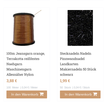
100m Jeansgarn orange,
Stecknadeln Nadeln
Terrakotta reißfestes
Pinnwandnadel
Naehgarn
Landkarten
Maschinengarn
Makiernadeln 50 Stück
Allesnäher Nylon
schwarz
3,88 €
1,99 €
100
Meter
| 0,04 € / Meter
50
Stück
| 0,04 € / Stück
In den Warenkorb
In den Warenkorb