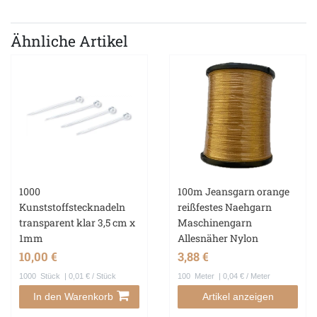
Ähnliche Artikel
1000
100m Jeansgarn orange
Kunststoffstecknadeln
reißfestes Naehgarn
transparent klar 3,5 cm x
Maschinengarn
1mm
Allesnäher Nylon
10,00 €
3,88 €
1000
Stück
| 0,01 € / Stück
100
Meter
| 0,04 € / Meter
In den Warenkorb
Artikel anzeigen