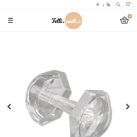
}
|
0
☰