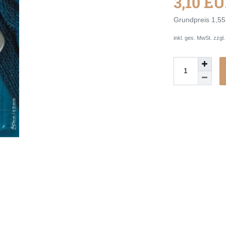
3,10 E
Grundpreis
1,55
inkl. ges. MwSt. zzgl