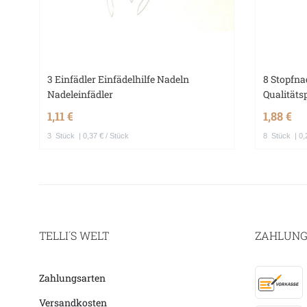
3 Einfädler Einfädelhilfe Nadeln
8 Stopfna
Nadeleinfädler
Qualität
1,11 €
1,88 €
3
Stück
| 0,37 € / Stück
8
Stück
| 0,
TELLI´S WELT
ZAHLUNG
Zahlungsarten
Versandkosten