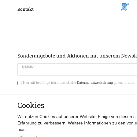
Kontakt
Sonderangebote und Aktionen mit unserem Newsle
E-MAIL *
Hiermit bestätige ich, dass ich die
Datenschutzerklärung
gelesen habe.
Cookies
Vertrag 
Wir nutzen Cookies auf unserer Website. Einige von diesen si
Erfahrung zu verbessern. Weitere Informationen zu den von 
hier: