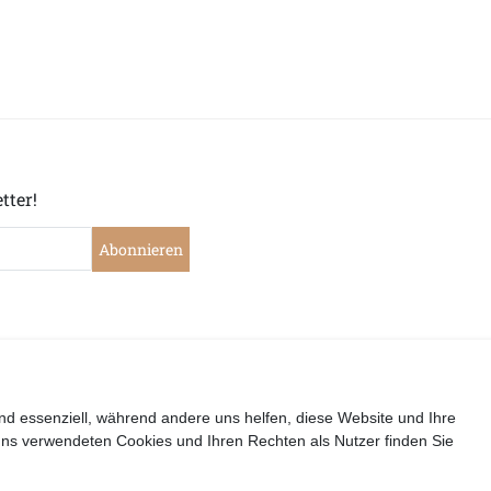
tter!
Abonnieren
|
|
|
|
widerrufen
Widerrufsrecht
Datenschutzerklärung
AGB
I
nd essenziell, während andere uns helfen, diese Website und Ihre
uns verwendeten Cookies und Ihren Rechten als Nutzer finden Sie
Copyright by Telli´s Welt