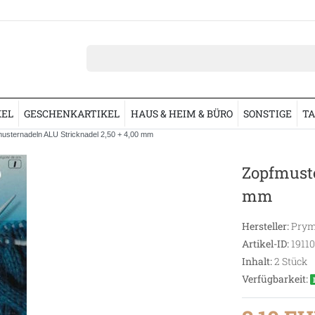
KEL
GESCHENKARTIKEL
HAUS & HEIM & BÜRO
SONSTIGE
TA
usternadeln ALU Stricknadel 2,50 + 4,00 mm
Zopfmuste
mm
Hersteller:
Prym
Artikel-ID:
19110
Inhalt:
2
Stück
Verfügbarkeit: