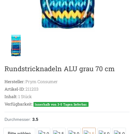
Rundstricknadeln ALU grau 70 cm
Hersteller:
Prym Consumer
Artikel-ID:
211203
Inhalt:
1
Stück
Verfügbarkeit:
Innerhalb von 3-5 Tagen lieferbar.
Durchmesser:
3.5
Bitte wählen