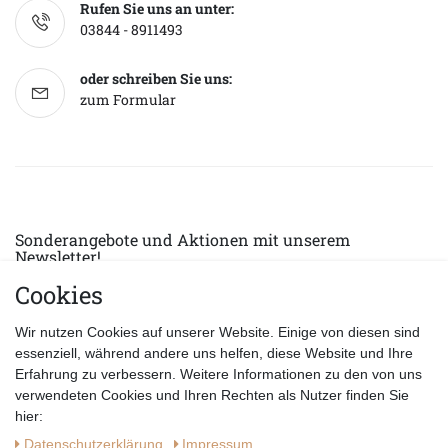
Rufen Sie uns an unter:
03844 - 8911493
oder schreiben Sie uns:
zum Formular
Sonderangebote und Aktionen mit unserem
Newsletter!
Cookies
E-MAIL *
Abonnieren
Wir nutzen Cookies auf unserer Website. Einige von diesen sind
Hiermit bestätige ich, dass ich die
Datenschutzerklärung
gelesen habe.
essenziell, während andere uns helfen, diese Website und Ihre
Erfahrung zu verbessern. Weitere Informationen zu den von uns
verwendeten Cookies und Ihren Rechten als Nutzer finden Sie
hier:
Daten­schutz­erklärung
Impressum