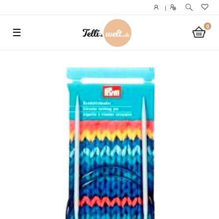
}
|
0
☰