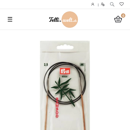
}
|
0
☰