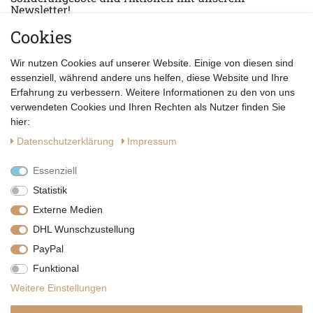
Newsletter!
Cookies
E-MAIL *
Abonnieren
Wir nutzen Cookies auf unserer Website. Einige von diesen sind
Hiermit bestätige ich, dass ich die
Datenschutzerklärung
gelesen habe.
essenziell, während andere uns helfen, diese Website und Ihre
Erfahrung zu verbessern. Weitere Informationen zu den von uns
verwendeten Cookies und Ihren Rechten als Nutzer finden Sie
hier:
Daten­schutz­erklärung
Impressum
Essenziell
Statistik
Externe Medien
DHL Wunschzustellung
PayPal
|
|
|
Vertrag widerrufen
Widerrufsrecht
Datenschutzerklärung
Funktional
|
AGB
Impressum
Weitere Einstellungen
Copyright by Telli´s Welt