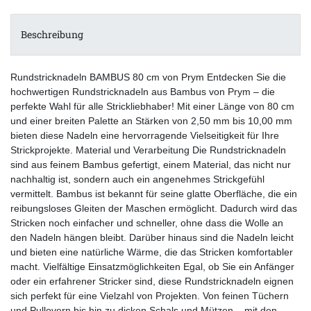
Beschreibung
Rundstricknadeln BAMBUS 80 cm von Prym Entdecken Sie die
hochwertigen Rundstricknadeln aus Bambus von Prym – die
perfekte Wahl für alle Strickliebhaber! Mit einer Länge von 80 cm
und einer breiten Palette an Stärken von 2,50 mm bis 10,00 mm
bieten diese Nadeln eine hervorragende Vielseitigkeit für Ihre
Strickprojekte. Material und Verarbeitung Die Rundstricknadeln
sind aus feinem Bambus gefertigt, einem Material, das nicht nur
nachhaltig ist, sondern auch ein angenehmes Strickgefühl
vermittelt. Bambus ist bekannt für seine glatte Oberfläche, die ein
reibungsloses Gleiten der Maschen ermöglicht. Dadurch wird das
Stricken noch einfacher und schneller, ohne dass die Wolle an
den Nadeln hängen bleibt. Darüber hinaus sind die Nadeln leicht
und bieten eine natürliche Wärme, die das Stricken komfortabler
macht. Vielfältige Einsatzmöglichkeiten Egal, ob Sie ein Anfänger
oder ein erfahrener Stricker sind, diese Rundstricknadeln eignen
sich perfekt für eine Vielzahl von Projekten. Von feinen Tüchern
und Pullovern bis hin zu dicken Schals und Mützen – mit den