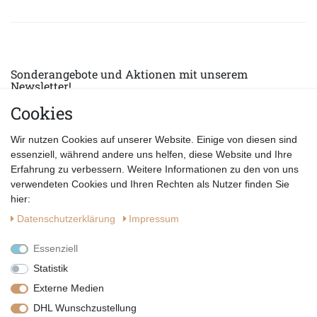
Sonderangebote und Aktionen mit unserem
Newsletter!
Cookies
E-MAIL *
Abonnieren
Wir nutzen Cookies auf unserer Website. Einige von diesen sind
Hiermit bestätige ich, dass ich die
Datenschutzerklärung
gelesen habe.
essenziell, während andere uns helfen, diese Website und Ihre
Erfahrung zu verbessern. Weitere Informationen zu den von uns
verwendeten Cookies und Ihren Rechten als Nutzer finden Sie
hier:
Daten­schutz­erklärung
Impressum
Essenziell
Statistik
Externe Medien
DHL Wunschzustellung