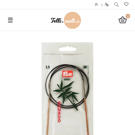
}
|
0
☰