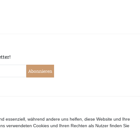
tter!
Abonnieren
|
|
|
|
widerrufen
Widerrufsrecht
Datenschutzerklärung
AGB
I
nd essenziell, während andere uns helfen, diese Website und Ihre
uns verwendeten Cookies und Ihren Rechten als Nutzer finden Sie
Copyright by Telli´s Welt