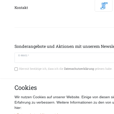
Kontakt
Sonderangebote und Aktionen mit unserem Newsle
E-MAIL *
Hiermit bestätige ich, dass ich die
Datenschutzerklärung
gelesen habe.
Cookies
Vertrag 
Wir nutzen Cookies auf unserer Website. Einige von diesen si
Erfahrung zu verbessern. Weitere Informationen zu den von 
hier: