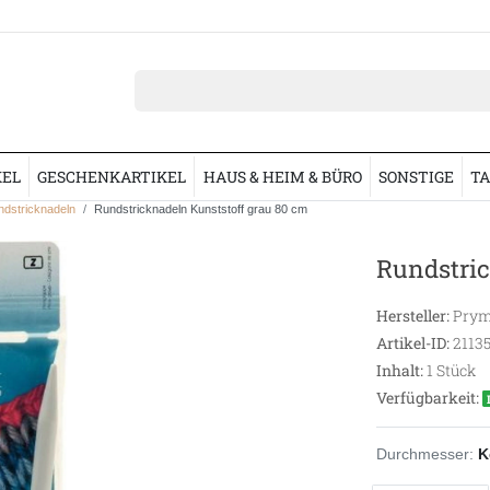
KEL
GESCHENKARTIKEL
HAUS & HEIM & BÜRO
SONSTIGE
TA
dstricknadeln
Rundstricknadeln Kunststoff grau 80 cm
Rundstric
Hersteller:
Prym
Artikel-ID:
2113
Inhalt:
1
Stück
Verfügbarkeit:
Durchmesser:
K