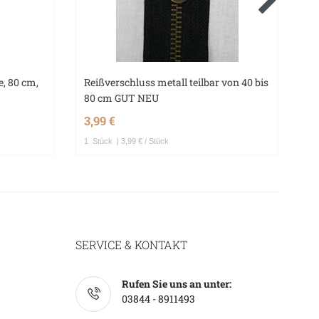
, 80 cm,
Reißverschluss metall teilbar von 40 bis
St
80 cm GUT NEU
St
3,99 €
7,
1
Stück
| 3,99 € / Stück
5
SERVICE & KONTAKT
Rufen Sie uns an unter:
03844 - 8911493