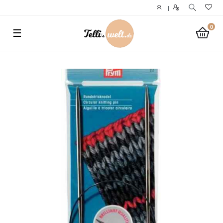
}
|
0
☰