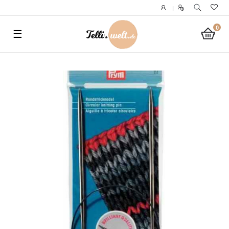
}
|
0
☰