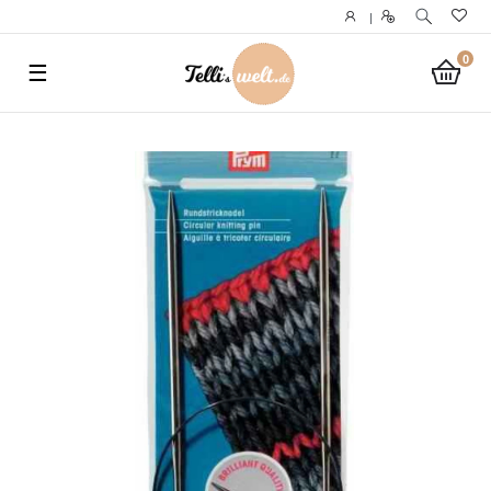
}
|
0
☰