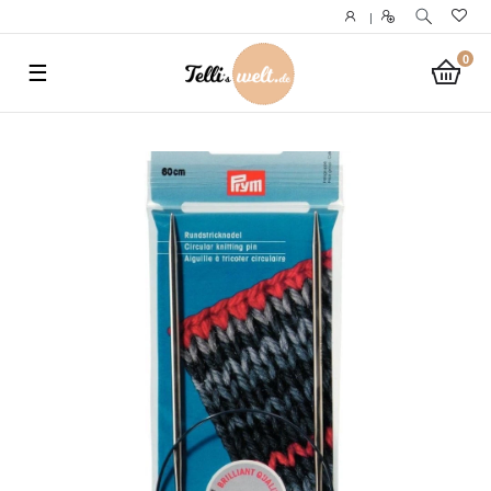
}
|
0
☰