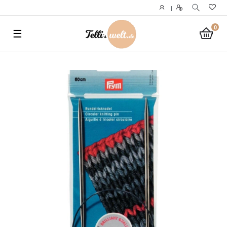
}
|
0
☰