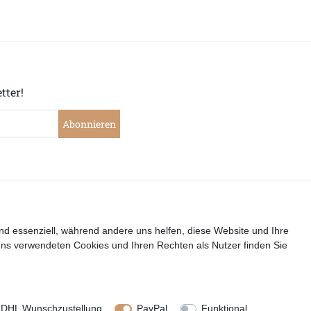
tter!
Abonnieren
|
|
|
|
widerrufen
Widerrufsrecht
Datenschutzerklärung
AGB
I
nd essenziell, während andere uns helfen, diese Website und Ihre
uns verwendeten Cookies und Ihren Rechten als Nutzer finden Sie
Copyright by Telli´s Welt
DHL Wunschzustellung
PayPal
Funktional