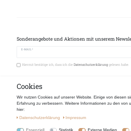
Sonderangebote und Aktionen mit unserem Newsle
E-MAIL *
Hiermit bestätige ich, dass ich die
Datenschutzerklärung
gelesen habe.
Cookies
Vertrag 
Wir nutzen Cookies auf unserer Website. Einige von diesen si
Erfahrung zu verbessern. Weitere Informationen zu den von 
hier:
Daten­schutz­erklärung
Impressum
Essenziell
Statistik
Externe Medien