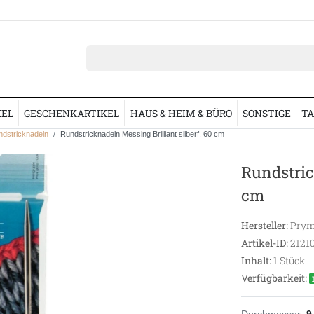
KEL
GESCHENKARTIKEL
HAUS & HEIM & BÜRO
SONSTIGE
TA
dstricknadeln
Rundstricknadeln Messing Brilliant silberf. 60 cm
Rundstric
cm
Hersteller:
Prym
Artikel-ID:
2121
Inhalt:
1
Stück
Verfügbarkeit:
Durchmesser:
9