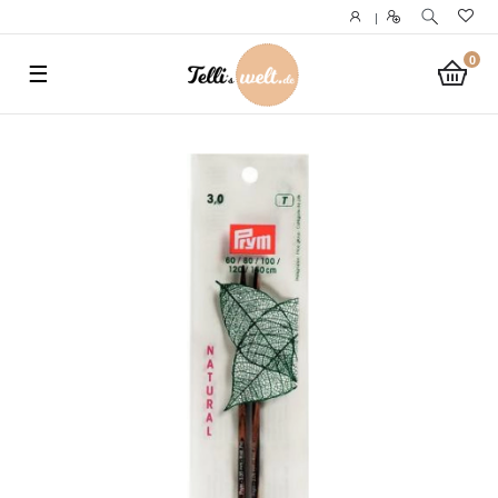
}
|
0
☰