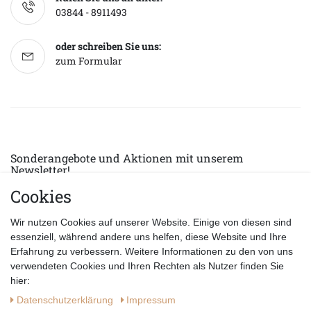
03844 - 8911493
oder schreiben Sie uns:
zum Formular
Sonderangebote und Aktionen mit unserem
Newsletter!
Cookies
E-MAIL *
Abonnieren
Wir nutzen Cookies auf unserer Website. Einige von diesen sind
Hiermit bestätige ich, dass ich die
Datenschutzerklärung
gelesen habe.
essenziell, während andere uns helfen, diese Website und Ihre
Erfahrung zu verbessern. Weitere Informationen zu den von uns
verwendeten Cookies und Ihren Rechten als Nutzer finden Sie
hier:
Daten­schutz­erklärung
Impressum