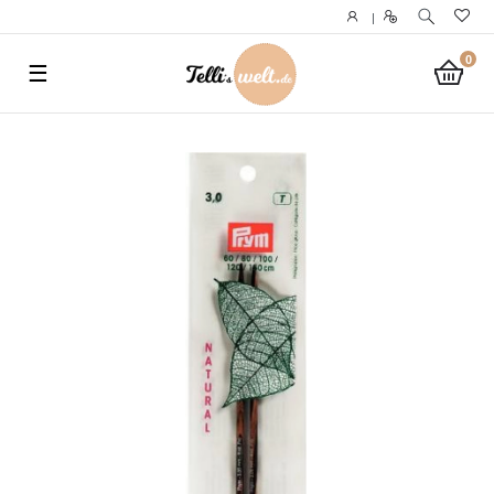
}
|
0
☰