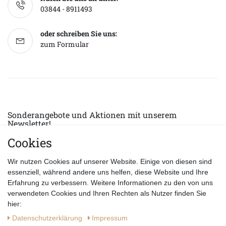
03844 - 8911493
oder schreiben Sie uns:
zum Formular
Sonderangebote und Aktionen mit unserem
Newsletter!
Cookies
E-MAIL *
Abonnieren
Wir nutzen Cookies auf unserer Website. Einige von diesen sind
Hiermit bestätige ich, dass ich die
Datenschutzerklärung
gelesen habe.
essenziell, während andere uns helfen, diese Website und Ihre
Erfahrung zu verbessern. Weitere Informationen zu den von uns
verwendeten Cookies und Ihren Rechten als Nutzer finden Sie
hier:
Daten­schutz­erklärung
Impressum