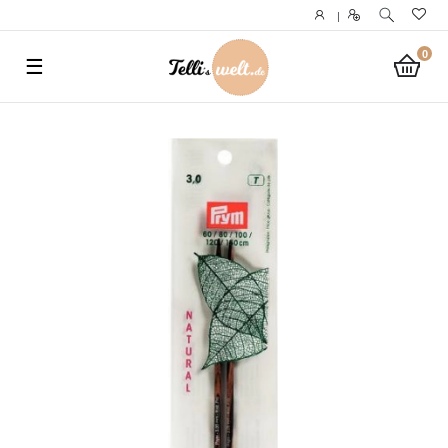
}
|
0
☰