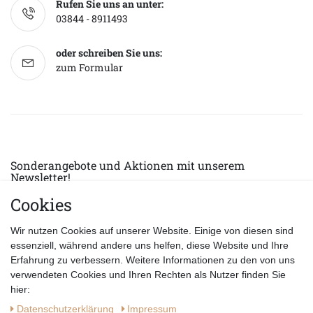
Rufen Sie uns an unter:
03844 - 8911493
oder schreiben Sie uns:
zum Formular
Sonderangebote und Aktionen mit unserem
Newsletter!
Cookies
E-MAIL *
Abonnieren
Wir nutzen Cookies auf unserer Website. Einige von diesen sind
Hiermit bestätige ich, dass ich die
Datenschutzerklärung
gelesen habe.
essenziell, während andere uns helfen, diese Website und Ihre
Erfahrung zu verbessern. Weitere Informationen zu den von uns
verwendeten Cookies und Ihren Rechten als Nutzer finden Sie
hier:
Daten­schutz­erklärung
Impressum