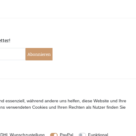
tter!
Abonnieren
|
|
|
|
widerrufen
Widerrufsrecht
Datenschutzerklärung
AGB
I
nd essenziell, während andere uns helfen, diese Website und Ihre
uns verwendeten Cookies und Ihren Rechten als Nutzer finden Sie
Copyright by Telli´s Welt
DHL Wunschzustellung
PayPal
Funktional