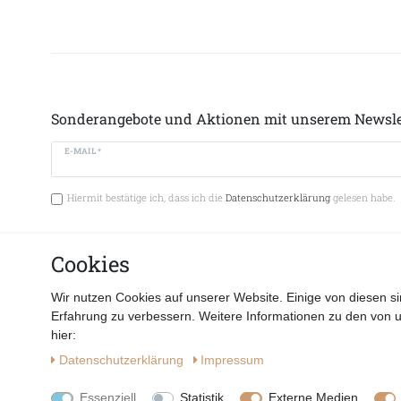
Sonderangebote und Aktionen mit unserem Newsle
E-MAIL *
Hiermit bestätige ich, dass ich die
Datenschutzerklärung
gelesen habe.
Cookies
Vertrag 
Wir nutzen Cookies auf unserer Website. Einige von diesen si
Erfahrung zu verbessern. Weitere Informationen zu den von 
hier:
Daten­schutz­erklärung
Impressum
Essenziell
Statistik
Externe Medien