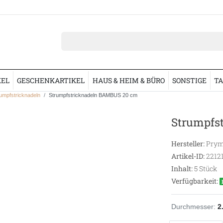
KEL
GESCHENKARTIKEL
HAUS & HEIM & BÜRO
SONSTIGE
TA
umpfstricknadeln
Strumpfstricknadeln BAMBUS 20 cm
Strumpfs
Hersteller:
Prym
Artikel-ID:
2212
Inhalt:
5
Stück
Verfügbarkeit:
Durchmesser:
2