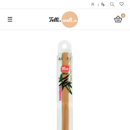
}
|
0
☰