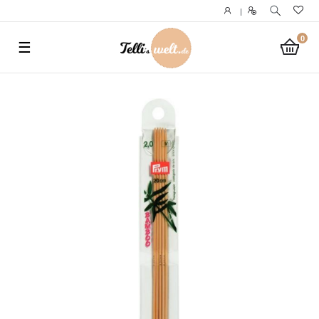
}
|
0
☰