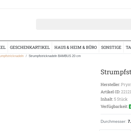
KEL
GESCHENKARTIKEL
HAUS & HEIM & BÜRO
SONSTIGE
TA
umpfstricknadeln
Strumpfstricknadeln BAMBUS 20 cm
Strumpfs
Hersteller:
Prym
Artikel-ID:
2212
Inhalt:
5
Stück
Verfügbarkeit:
Durchmesser:
7