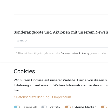
Sonderangebote und Aktionen mit unserem Newsle
E-MAIL *
Hiermit bestätige ich, dass ich die
Datenschutzerklärung
gelesen habe.
Cookies
Vertrag 
Wir nutzen Cookies auf unserer Website. Einige von diesen si
Erfahrung zu verbessern. Weitere Informationen zu den von 
hier:
Daten­schutz­erklärung
Impressum
Essenziell
Statistik
Externe Medien