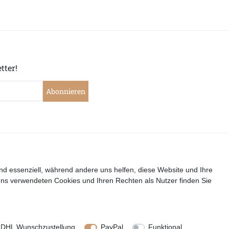
tter!
Abonnieren
|
|
|
|
widerrufen
Widerrufsrecht
Datenschutzerklärung
AGB
I
nd essenziell, während andere uns helfen, diese Website und Ihre
uns verwendeten Cookies und Ihren Rechten als Nutzer finden Sie
Copyright by Telli´s Welt
DHL Wunschzustellung
PayPal
Funktional