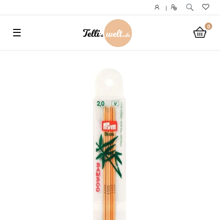
}
|
0
☰