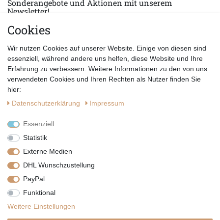
Sonderangebote und Aktionen mit unserem
Newsletter!
Cookies
E-MAIL *
Abonnieren
Wir nutzen Cookies auf unserer Website. Einige von diesen sind
Hiermit bestätige ich, dass ich die
Datenschutzerklärung
gelesen habe.
essenziell, während andere uns helfen, diese Website und Ihre
Erfahrung zu verbessern. Weitere Informationen zu den von uns
verwendeten Cookies und Ihren Rechten als Nutzer finden Sie
hier:
Daten­schutz­erklärung
Impressum
Essenziell
Statistik
Externe Medien
DHL Wunschzustellung
PayPal
|
|
|
Vertrag widerrufen
Widerrufsrecht
Datenschutzerklärung
Funktional
|
AGB
Impressum
Weitere Einstellungen
Copyright by Telli´s Welt