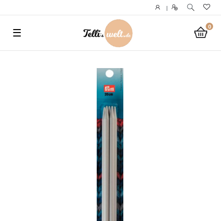
}
|
0
☰