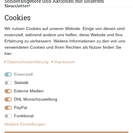
Sonderangebote und Aktionen mit unserem
Newsletter!
Cookies
E-MAIL *
Abonnieren
Wir nutzen Cookies auf unserer Website. Einige von diesen sind
Hiermit bestätige ich, dass ich die
Datenschutzerklärung
gelesen habe.
essenziell, während andere uns helfen, diese Website und Ihre
Erfahrung zu verbessern. Weitere Informationen zu den von uns
verwendeten Cookies und Ihren Rechten als Nutzer finden Sie
hier:
Daten­schutz­erklärung
Impressum
Essenziell
Statistik
Externe Medien
DHL Wunschzustellung
PayPal
|
|
|
Vertrag widerrufen
Widerrufsrecht
Datenschutzerklärung
Funktional
|
AGB
Impressum
Weitere Einstellungen
Copyright by Telli´s Welt