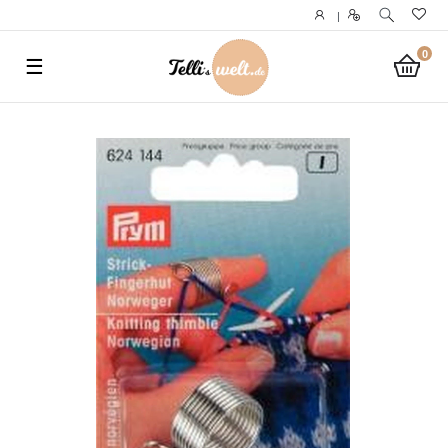
}
|
0
☰