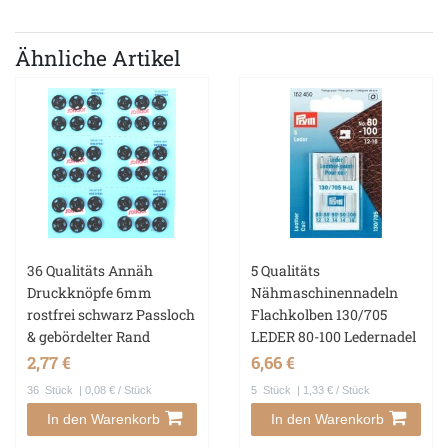
Ähnliche Artikel
36 Qualitäts Annäh
5 Qualitäts
Druckknöpfe 6mm
Nähmaschinennadeln
rostfrei schwarz Passloch
Flachkolben 130/705
& gebördelter Rand
LEDER 80-100 Ledernadel
2,77 €
6,66 €
36
Stück
| 0,08 € / Stück
5
Stück
| 1,33 € / Stück
In den Warenkorb
In den Warenkorb