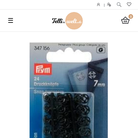
}
|
0
☰