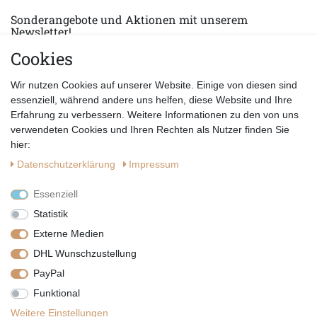
Sonderangebote und Aktionen mit unserem
Newsletter!
Cookies
E-MAIL *
Abonnieren
Wir nutzen Cookies auf unserer Website. Einige von diesen sind
Hiermit bestätige ich, dass ich die
Datenschutzerklärung
gelesen habe.
essenziell, während andere uns helfen, diese Website und Ihre
Erfahrung zu verbessern. Weitere Informationen zu den von uns
verwendeten Cookies und Ihren Rechten als Nutzer finden Sie
hier:
Daten­schutz­erklärung
Impressum
Essenziell
Statistik
Externe Medien
DHL Wunschzustellung
PayPal
|
|
|
Vertrag widerrufen
Widerrufsrecht
Datenschutzerklärung
Funktional
|
AGB
Impressum
Weitere Einstellungen