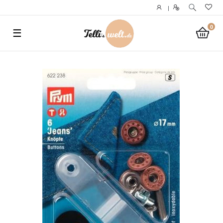
}
|
0
☰