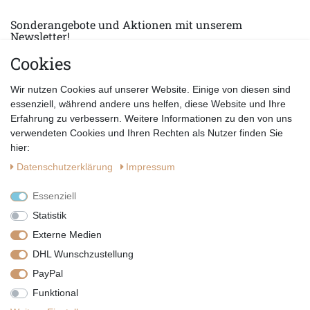
Sonderangebote und Aktionen mit unserem
Newsletter!
Cookies
E-MAIL *
Abonnieren
Wir nutzen Cookies auf unserer Website. Einige von diesen sind
Hiermit bestätige ich, dass ich die
Datenschutzerklärung
gelesen habe.
essenziell, während andere uns helfen, diese Website und Ihre
Erfahrung zu verbessern. Weitere Informationen zu den von uns
verwendeten Cookies und Ihren Rechten als Nutzer finden Sie
hier:
Daten­schutz­erklärung
Impressum
Essenziell
Statistik
Externe Medien
DHL Wunschzustellung
PayPal
|
|
|
Vertrag widerrufen
Widerrufsrecht
Datenschutzerklärung
Funktional
|
AGB
Impressum