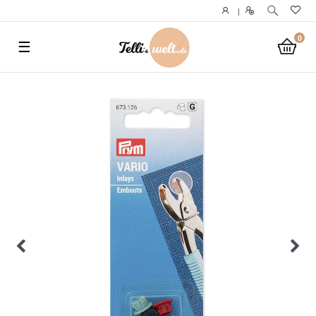
}
|
0
☰