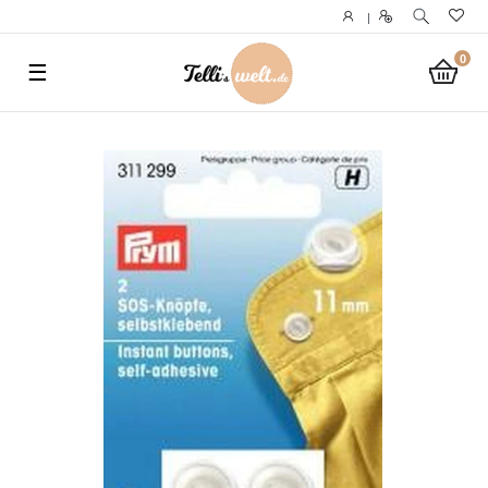
}
|
0
☰