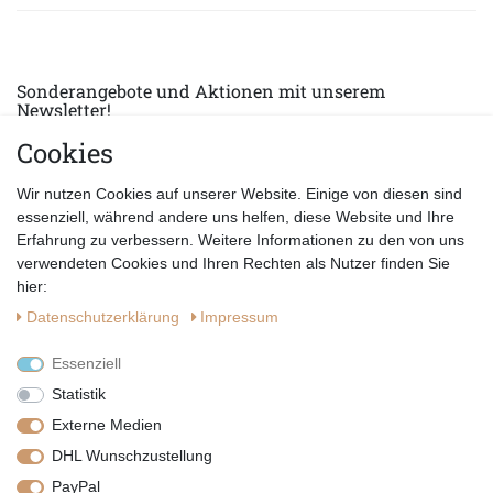
Sonderangebote und Aktionen mit unserem
Newsletter!
Cookies
E-MAIL *
Abonnieren
Wir nutzen Cookies auf unserer Website. Einige von diesen sind
Hiermit bestätige ich, dass ich die
Datenschutzerklärung
gelesen habe.
essenziell, während andere uns helfen, diese Website und Ihre
Erfahrung zu verbessern. Weitere Informationen zu den von uns
verwendeten Cookies und Ihren Rechten als Nutzer finden Sie
hier:
Daten­schutz­erklärung
Impressum
Essenziell
Statistik
Externe Medien
DHL Wunschzustellung
PayPal