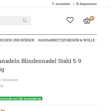
Anmelden
Registrieren
|
0
SCHEN UND BÖRSEN
HANDARBEITSZUBEHÖR & WOLLE
nadeln Blindennadel Stahl 5-9
ig
 Consumer
29
Innerhalb von 24h versandfertig.