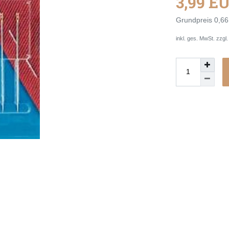
3,99 E
Grundpreis
0,66
inkl. ges. MwSt. zzgl