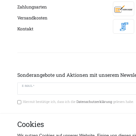
Zahlungsarten
Versandkosten
Kontakt
Sonderangebote und Aktionen mit unserem Newsle
E-MAIL *
Hiermit bestätige ich, dass ich die
Datenschutzerklärung
gelesen habe.
Cookies
Vertrag 
Wir nutzen Cookies auf unserer Website. Einige von diesen si