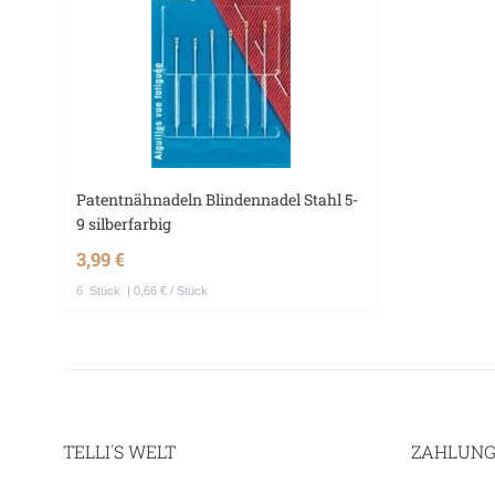
Patentnähnadeln Blindennadel Stahl 5-
9 silberfarbig
3,99 €
6
Stück
| 0,66 € / Stück
TELLI´S WELT
ZAHLUNG