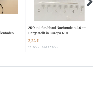
25 Qualitäts Hand Naehnadeln 4,6 cm
4 
llenfaden
Hergestellt in Europa NO1
Ei
2,22 €
1,
25
Stück
| 0,09 € / Stück
4