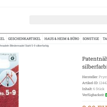
KEL
GESCHENKARTIKEL
HAUS & HEIM & BÜRO
SONSTIGE
TA
hnadeln Blindennadel Stahl 5-9 silberfarbig
Patentnäh
silberfarb
Hersteller:
Prym
Artikel-ID:
1244
Inhalt:
6
Stück
Verfügbarkeit: