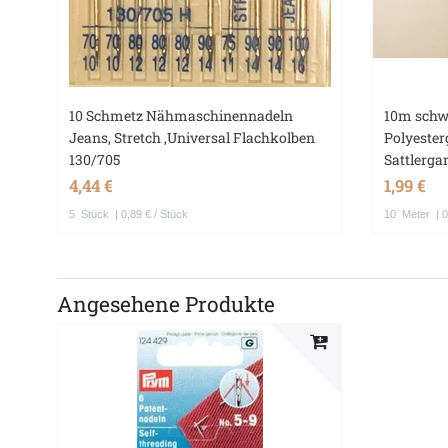
10 Schmetz Nähmaschinennadeln
10m schw
Jeans, Stretch ,Universal Flachkolben
Polyester
130/705
Sattlerga
4,44 €
1,99 €
5
Stück
| 0,89 € / Stück
10
Meter
| 0
Angesehene Produkte