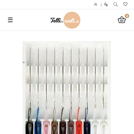
}
|
0
☰