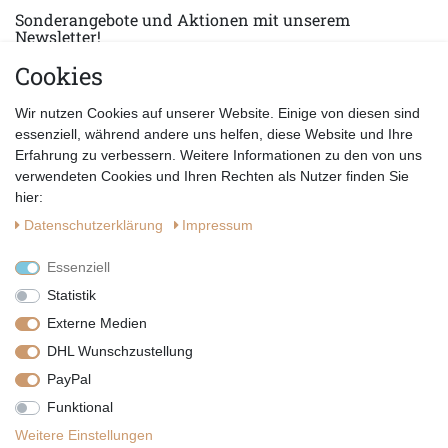
Sonderangebote und Aktionen mit unserem
Newsletter!
Cookies
E-MAIL *
Abonnieren
Wir nutzen Cookies auf unserer Website. Einige von diesen sind
Hiermit bestätige ich, dass ich die
Datenschutzerklärung
gelesen habe.
essenziell, während andere uns helfen, diese Website und Ihre
Erfahrung zu verbessern. Weitere Informationen zu den von uns
verwendeten Cookies und Ihren Rechten als Nutzer finden Sie
hier:
Daten­schutz­erklärung
Impressum
Essenziell
Statistik
Externe Medien
DHL Wunschzustellung
PayPal
|
|
|
Vertrag widerrufen
Widerrufsrecht
Datenschutzerklärung
Funktional
|
AGB
Impressum
Weitere Einstellungen