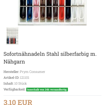
Sofortnähnadeln Stahl silberfarbig m.
Nähgarn
Hersteller:
Prym Consumer
Artikel-ID:
121101
Inhalt:
10
Stück
Verfügbarkeit:
Innerhalb von 24h versandfertig.
3,10 EUR