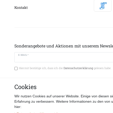
Kontakt
Sonderangebote und Aktionen mit unserem Newsle
E-MAIL *
Hiermit bestätige ich, dass ich die
Datenschutzerklärung
gelesen habe.
Cookies
Vertrag 
Wir nutzen Cookies auf unserer Website. Einige von diesen si
Erfahrung zu verbessern. Weitere Informationen zu den von 
hier: