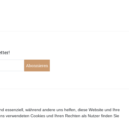
tter!
Abonnieren
|
|
|
|
widerrufen
Widerrufsrecht
Datenschutzerklärung
AGB
I
nd essenziell, während andere uns helfen, diese Website und Ihre
uns verwendeten Cookies und Ihren Rechten als Nutzer finden Sie
Copyright by Telli´s Welt