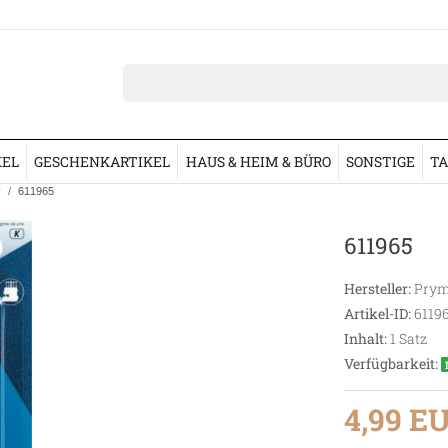
KEL
GESCHENKARTIKEL
HAUS & HEIM & BÜRO
SONSTIGE
TA
r
611965
611965
Hersteller:
Prym
Artikel-ID:
6119
Inhalt:
1
Satz
Verfügbarkeit:
4,99 E