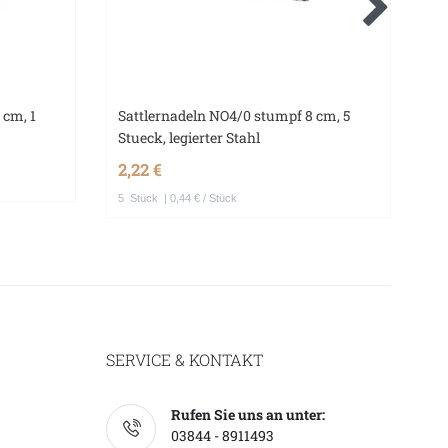
 cm, 1
Sattlernadeln NO4/0 stumpf 8 cm, 5
Sm
Stueck, legierter Stahl
Wo
2,22 €
0
5
Stück
| 0,44 € / Stück
SERVICE & KONTAKT
Rufen Sie uns an unter:
03844 - 8911493