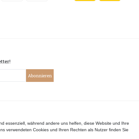
tter!
Abonnieren
|
|
|
|
widerrufen
Widerrufsrecht
Datenschutzerklärung
AGB
I
nd essenziell, während andere uns helfen, diese Website und Ihre
uns verwendeten Cookies und Ihren Rechten als Nutzer finden Sie
Copyright by Telli´s Welt