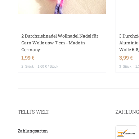
2 Durchziehnadel Wollnadel Nadel für
3 Durchzi
Garn Wolle usw. 7 cm - Made in
Aluminiu
Germany-
Wolle 6-8
1,99 €
3,99 €
2
Stück
| 1,00 € / Stück
3
Stück
| 1,
TELLI´S WELT
ZAHLUNG
Zahlungsarten