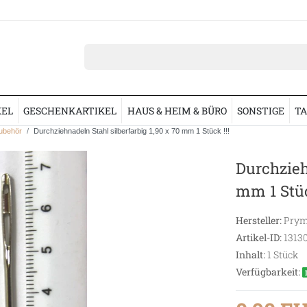
KEL
GESCHENKARTIKEL
HAUS & HEIM & BÜRO
SONSTIGE
TA
ubehör
Durchziehnadeln Stahl silberfarbig 1,90 x 70 mm 1 Stück !!!
Durchzieh
mm 1 Stüc
Hersteller:
Prym
Artikel-ID:
1313
Inhalt:
1
Stück
Verfügbarkeit: