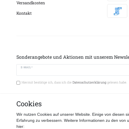
Versandkosten
Kontakt
Sonderangebote und Aktionen mit unserem Newsle
E-MAIL *
Hiermit bestätige ich, dass ich die
Datenschutzerklärung
gelesen habe.
Cookies
Vertrag 
Wir nutzen Cookies auf unserer Website. Einige von diesen si
Erfahrung zu verbessern. Weitere Informationen zu den von 
hier: