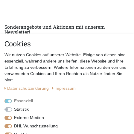
Sonderangebote und Aktionen mit unserem
Newsletter!
Cookies
E-MAIL *
Abonnieren
Wir nutzen Cookies auf unserer Website. Einige von diesen sind
Hiermit bestätige ich, dass ich die
Datenschutzerklärung
gelesen habe.
essenziell, während andere uns helfen, diese Website und Ihre
Erfahrung zu verbessern. Weitere Informationen zu den von uns
verwendeten Cookies und Ihren Rechten als Nutzer finden Sie
hier:
Daten­schutz­erklärung
Impressum
Essenziell
Statistik
Externe Medien
DHL Wunschzustellung