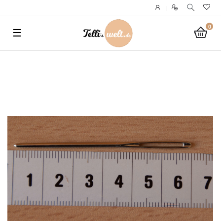
}
|
0
☰