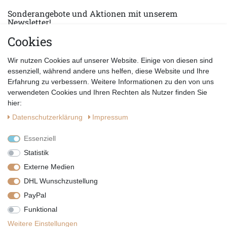
Sonderangebote und Aktionen mit unserem
Newsletter!
Cookies
E-MAIL *
Abonnieren
Wir nutzen Cookies auf unserer Website. Einige von diesen sind
Hiermit bestätige ich, dass ich die
Datenschutzerklärung
gelesen habe.
essenziell, während andere uns helfen, diese Website und Ihre
Erfahrung zu verbessern. Weitere Informationen zu den von uns
verwendeten Cookies und Ihren Rechten als Nutzer finden Sie
hier:
Daten­schutz­erklärung
Impressum
Essenziell
Statistik
Externe Medien
DHL Wunschzustellung
PayPal
|
|
|
Vertrag widerrufen
Widerrufsrecht
Datenschutzerklärung
Funktional
|
AGB
Impressum
Weitere Einstellungen