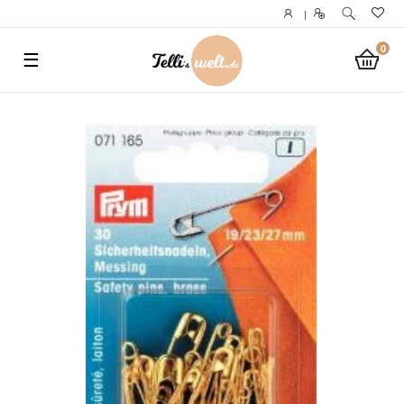
}
|
0
☰